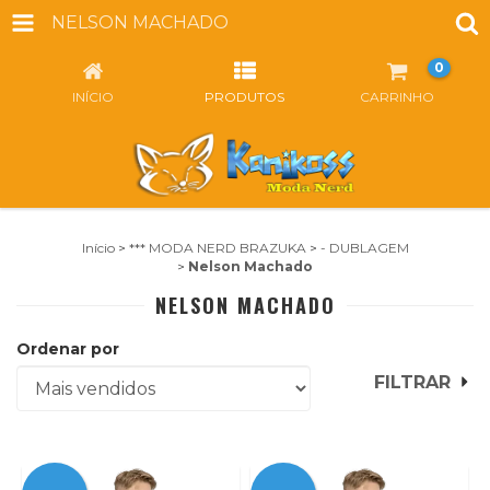
NELSON MACHADO
0
INÍCIO
PRODUTOS
CARRINHO
Início
>
*** MODA NERD BRAZUKA
>
- DUBLAGEM
>
Nelson Machado
NELSON MACHADO
Ordenar por
FILTRAR