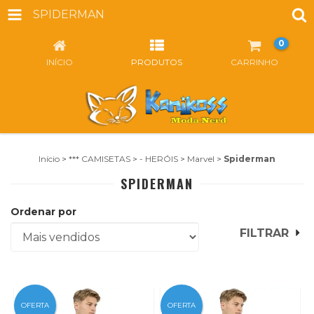
SPIDERMAN
0
INÍCIO
PRODUTOS
CARRINHO
Início
>
*** CAMISETAS
>
- HERÓIS
>
Marvel
>
Spiderman
SPIDERMAN
Ordenar por
FILTRAR
OFERTA
OFERTA