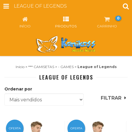
LEAGUE OF LEGENDS
0
INÍCIO
PRODUTOS
CARRINHO
Início
>
*** CAMISETAS
>
- GAMES
>
League of Legends
LEAGUE OF LEGENDS
Ordenar por
FILTRAR
OFERTA
OFERTA