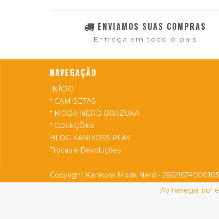
ENVIAMOS SUAS COMPRAS
Entrega em todo o país
NAVEGAÇÃO
INÍCIO
* CAMISETAS
* MODA NERD BRAZUKA
* COLEÇÕES
BLOG KANIKOSS PLAY
Trocas e Devoluções
Copyright Kanikoss Moda Nerd - 26621674000105 -
Ao navegar por e