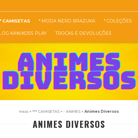
* CAMISETAS
* MODA NERD BRAZUKA
* COLEÇÕES
LOG KANIKOSS PLAY
TROCAS E DEVOLUÇÕES
Início
>
*** CAMISETAS
>
- ANIMES
>
Animes Diversos
ANIMES DIVERSOS