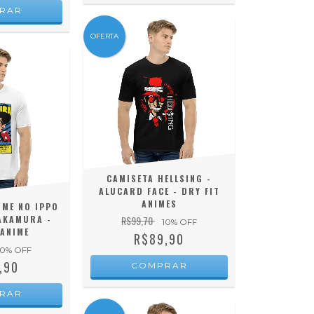
RAR
OFERTA
CAMISETA HELLSING -
ALUCARD FACE - DRY FIT
ANIMES
IME NO IPPO
AKAMURA -
R$99,70
10
% OFF
 ANIME
R$89,90
10
% OFF
,90
COMPRAR
RAR