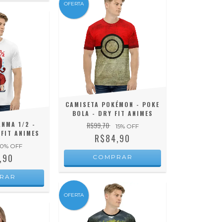
OFERTA
CAMISETA POKÉMON - POKE
BOLA - DRY FIT ANIMES
NMA 1/2 -
R$99,70
15
% OFF
FIT ANIMES
R$84,90
10
% OFF
,90
COMPRAR
RAR
OFERTA