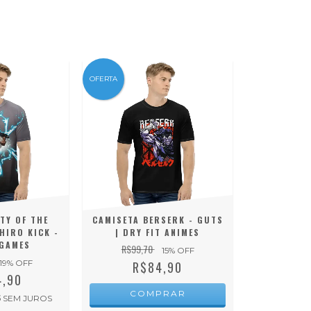
OFERTA
TY OF THE
CAMISETA BERSERK - GUTS
HIRO KICK -
| DRY FIT ANIMES
 GAMES
R$99,70
15
% OFF
19
% OFF
R$84,90
4,90
COMPRAR
5
SEM JUROS