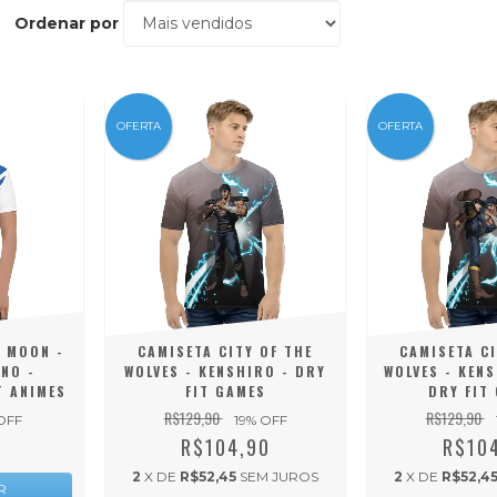
Ordenar por
OFERTA
OFERTA
R MOON -
CAMISETA CITY OF THE
CAMISETA CI
NO -
WOLVES - KENSHIRO - DRY
WOLVES - KENS
T ANIMES
FIT GAMES
DRY FIT
R$129,90
R$129,90
OFF
19
% OFF
0
R$104,90
R$10
2
X DE
R$52,45
SEM JUROS
2
X DE
R$52,4
R