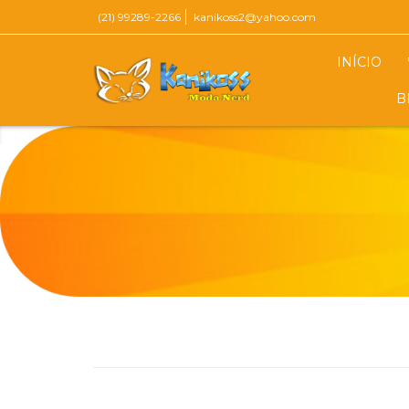
(21) 99289-2266
kanikoss2@yahoo.com
INÍCIO
B