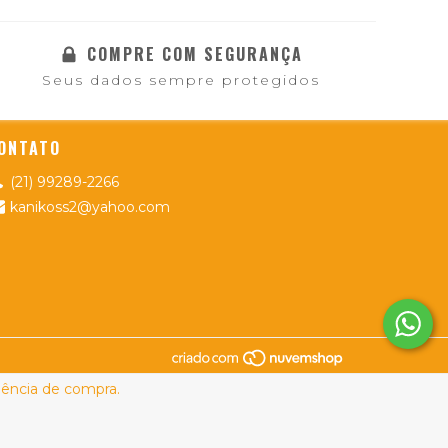
COMPRE COM SEGURANÇA
Seus dados sempre protegidos
ONTATO
(21) 99289-2266
kanikoss2@yahoo.com
riência de compra.