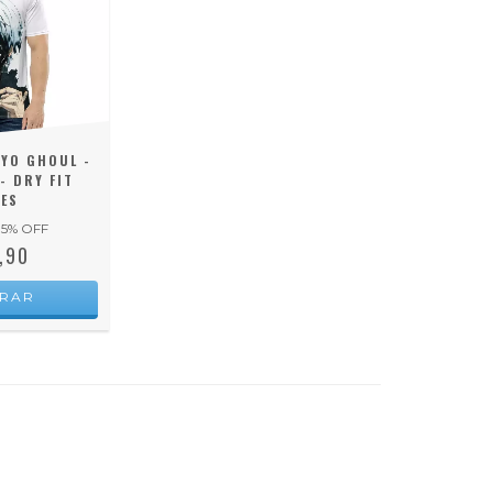
YO GHOUL -
- DRY FIT
ES
15
% OFF
,90
RAR