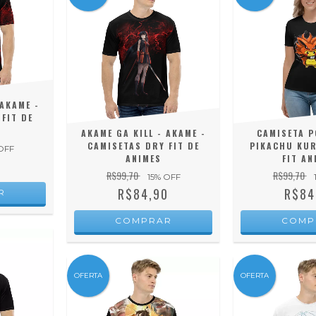
 AKAME -
FIT DE
AKAME GA KILL - AKAME -
CAMISETA P
CAMISETAS DRY FIT DE
PIKACHU KUR
OFF
ANIMES
FIT AN
0
R$99,70
R$99,70
15
% OFF
R$84,90
R$84
R
COMPRAR
COMP
OFERTA
OFERTA