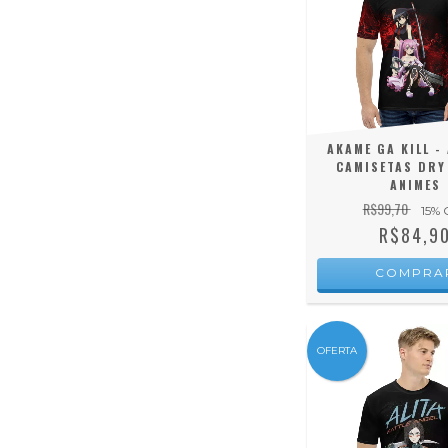
AKAME GA KILL -
CAMISETAS DRY 
ANIMES
R$99,70
15
% 
R$84,9
COMPRA
OFERTA