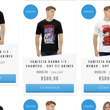
OFERTA
OFERTA
 1/2 -
 ANIMES
CAMISETA RANMA 1/2 -
CAMISETA RA
OFF
SHAMPOO - DRY FIT ANIMES
WOMAN - DRY 
0
R$99,70
R$99,70
10
% OFF
R$89,90
R$89
R
COMPRAR
COMP
OFERTA
OFERTA