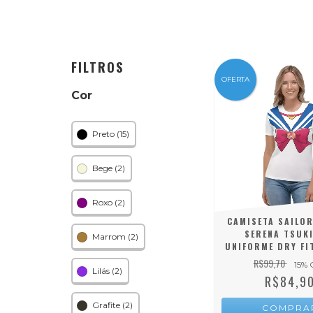
FILTROS
OFERTA
Cor
Preto (15)
Bege (2)
Roxo (2)
CAMISETA SAILO
SERENA TSUKI
Marrom (2)
UNIFORME DRY FI
R$99,70
15
% 
Lilás (2)
R$84,9
Grafite (2)
COMPRA