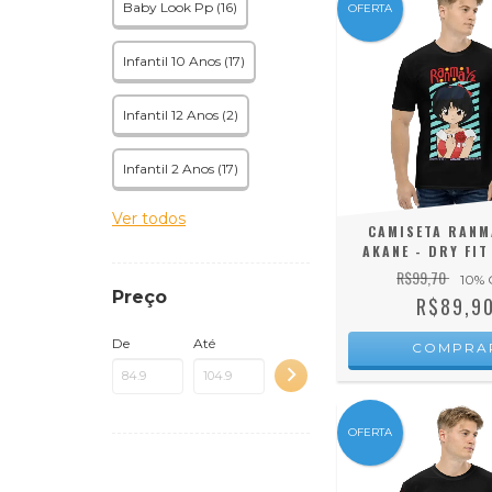
Baby Look Pp (16)
OFERTA
Infantil 10 Anos (17)
Infantil 12 Anos (2)
Infantil 2 Anos (17)
Ver todos
CAMISETA RANMA
AKANE - DRY FIT
R$99,70
10
% 
Preço
R$89,9
De
Até
COMPRA
OFERTA