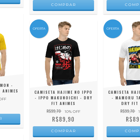
COMPRAR
COMP
OFERTA
OFERTA
ÉMON -
T ANIMES
CAMISETA HAJIME NO IPPO
CAMISETA HAJ
- IPPO MAKUNOICHI - DRY
- MAMORU T
OFF
FIT ANIMES
DRY FIT
0
R$99,70
R$99,70
10
% OFF
R$89,90
R$89
R
COMPRAR
COMP