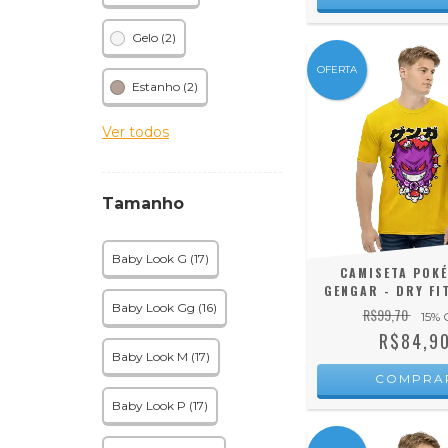
Gelo (2)
OFERTA
Estanho (2)
Ver todos
Tamanho
Baby Look G (17)
CAMISETA POK
GENGAR - DRY FI
Baby Look Gg (16)
R$99,70
15
% 
R$84,9
Baby Look M (17)
COMPRA
Baby Look P (17)