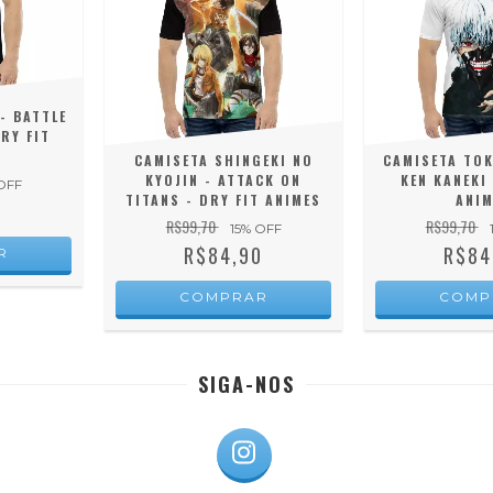
- BATTLE
DRY FIT
CAMISETA SHINGEKI NO
CAMISETA TOK
KYOJIN - ATTACK ON
KEN KANEKI 
OFF
TITANS - DRY FIT ANIMES
ANIM
0
R$99,70
R$99,70
15
% OFF
R$84,90
R$84
R
COMPRAR
COMP
SIGA-NOS