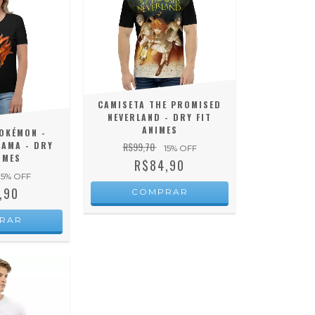
CAMISETA THE PROMISED
NEVERLAND - DRY FIT
ANIMES
OKÉMON -
AMA - DRY
R$99,70
15
% OFF
IMES
R$84,90
15
% OFF
,90
COMPRAR
RAR