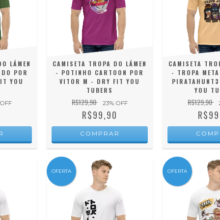
DO LÁMEN
CAMISETA TROPA DO LÁMEN
CAMISETA TRO
ADO POR
- POTINHO CARTOON POR
- TROPA META
IT YOU
VITOR M - DRY FIT YOU
PIRATAHUNT37
TUBERS
YOU TU
R$129,90
R$129,90
 OFF
23
% OFF
0
R$99,90
R$99
R
COMPRAR
COMP
OFERTA
OFERTA