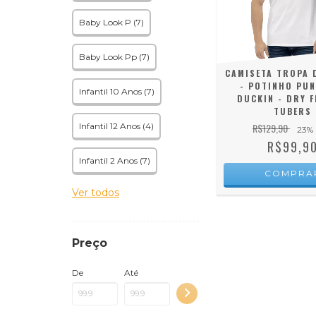
Baby Look P (7)
Baby Look Pp (7)
CAMISETA TROPA 
- POTINHO PU
Infantil 10 Anos (7)
DUCKIN - DRY F
TUBERS
Infantil 12 Anos (4)
R$129,90
23
%
R$99,9
Infantil 2 Anos (7)
COMPRA
Ver todos
Preço
De
Até