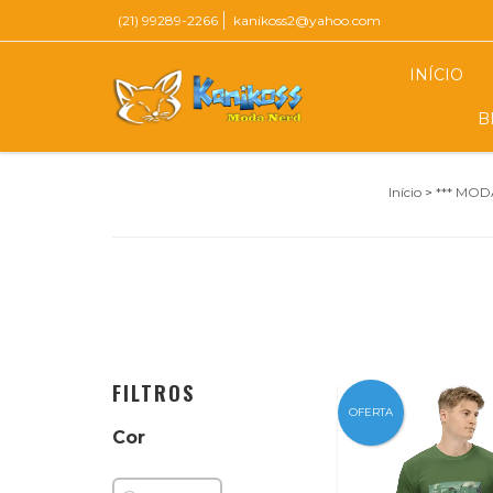
(21) 99289-2266
kanikoss2@yahoo.com
INÍCIO
B
Início
>
*** MO
FILTROS
OFERTA
Cor