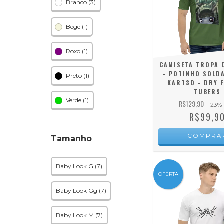
Branco (3)
Bege (1)
Roxo (1)
CAMISETA TROPA 
- POTINHO SOLD
Preto (1)
KART3D - DRY F
TUBERS
Verde (1)
R$129,90
23
%
R$99,9
COMPRA
Tamanho
Baby Look G (7)
OFERTA
Baby Look Gg (7)
Baby Look M (7)