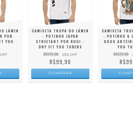
DO LÁMEN
CAMISETA TROPA DO LÁMEN
CAMISETA TRO
NK POR
- POTINHO JAPAN
- POTINHO & 
IT YOU
STREETART POR KUGI -
DOUG ARTEIRO
DRY FIT YOU TUBERS
YOU TU
R$129,90
R$129,90
 OFF
23
% OFF
0
R$99,90
R$99
R
COMPRAR
COMP