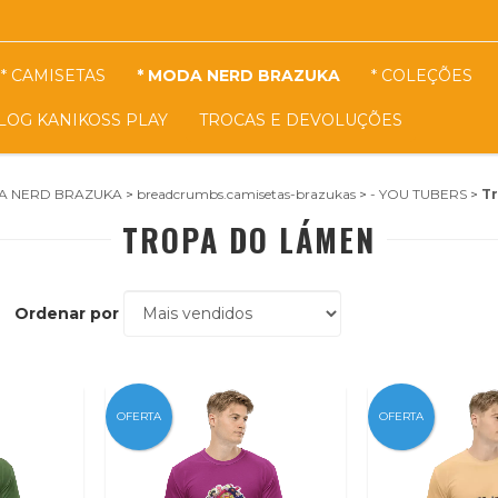
* CAMISETAS
* MODA NERD BRAZUKA
* COLEÇÕES
LOG KANIKOSS PLAY
TROCAS E DEVOLUÇÕES
DA NERD BRAZUKA
>
breadcrumbs.camisetas-brazukas
>
- YOU TUBERS
>
T
TROPA DO LÁMEN
Ordenar por
OFERTA
OFERTA