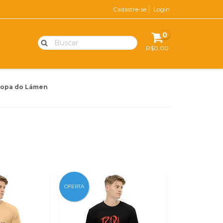
Cadastre-se
Login
0
R$0,00
ropa do Lámen
OFERTA