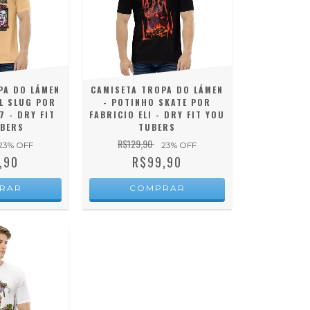
PA DO LÁMEN
CAMISETA TROPA DO LÁMEN
L SLUG POR
- POTINHO SKATE POR
 - DRY FIT
FABRICIO ELI - DRY FIT YOU
BERS
TUBERS
R$129,90
23
% OFF
23
% OFF
,90
R$99,90
RAR
COMPRAR