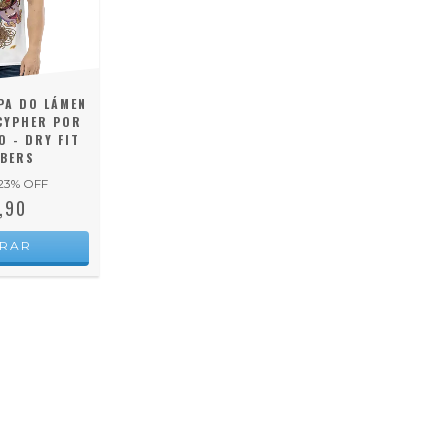
PA DO LÁMEN
CYPHER POR
 - DRY FIT
BERS
23
% OFF
,90
RAR